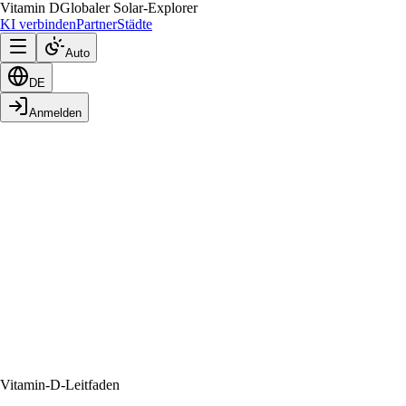
Vitamin D
Globaler Solar-Explorer
KI verbinden
Partner
Städte
Auto
DE
Anmelden
Vitamin-D-Leitfaden