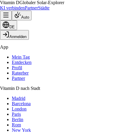
Vitamin D
Globaler Solar-Explorer
KI verbinden
Partner
Städte
Auto
DE
Anmelden
App
Mein Tag
Entdecken
Profil
Ratgeber
Partner
Vitamin D nach Stadt
Madrid
Barcelona
London
Paris
Berlin
Rom
New York