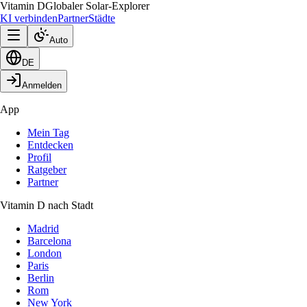
Vitamin D
Globaler Solar-Explorer
KI verbinden
Partner
Städte
Auto
DE
Anmelden
App
Mein Tag
Entdecken
Profil
Ratgeber
Partner
Vitamin D nach Stadt
Madrid
Barcelona
London
Paris
Berlin
Rom
New York